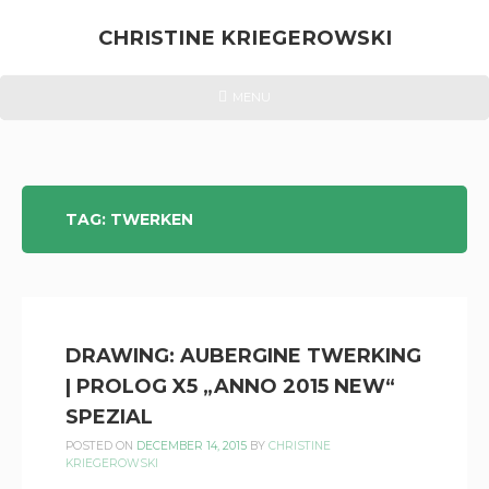
Skip
to
CHRISTINE KRIEGEROWSKI
content
CHRISTINE
HEADER
MENU
MENU
KRIEGEROWSKI
TAG:
TWERKEN
DRAWING: AUBERGINE TWERKING
| PROLOG X5 „ANNO 2015 NEW“
SPEZIAL
POSTED ON
DECEMBER 14, 2015
BY
CHRISTINE
KRIEGEROWSKI