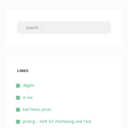
Search
for:
LINKS
allgirls
io lux
karl heinz jeron
prolog – Heft für Zeichnung und Text