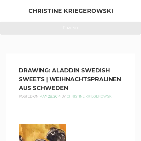
Skip
to
CHRISTINE KRIEGEROWSKI
content
CHRISTINE
HEADER
MENU
MENU
KRIEGEROWSKI
DRAWING: ALADDIN SWEDISH
SWEETS | WEIHNACHTSPRALINEN
AUS SCHWEDEN
POSTED ON
MAY 28, 2014
BY
CHRISTINE KRIEGEROWSKI