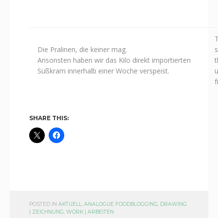
T
Die Pralinen, die keiner mag.
Ansonsten haben wir das Kilo direkt importierten
t
Süßkram innerhalb einer Woche verspeist.
f
SHARE THIS:
POSTED IN
AKTUELL
,
ANALOGUE FOODBLOGGING
,
DRAWING
| ZEICHNUNG
,
WORK | ARBEITEN