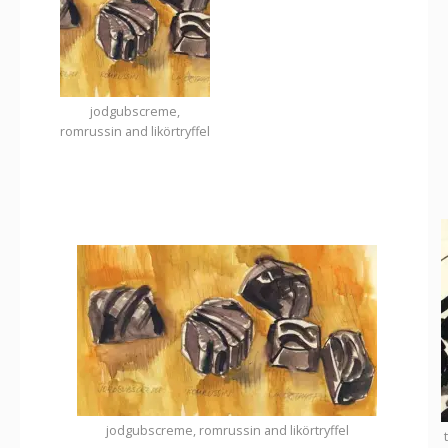
jodgubscreme,
romrussin and likörtryffel
jodgubscreme, romrussin and likörtryffel