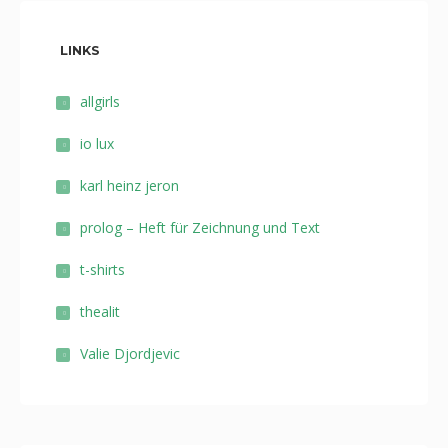
LINKS
allgirls
io lux
karl heinz jeron
prolog – Heft für Zeichnung und Text
t-shirts
thealit
Valie Djordjevic