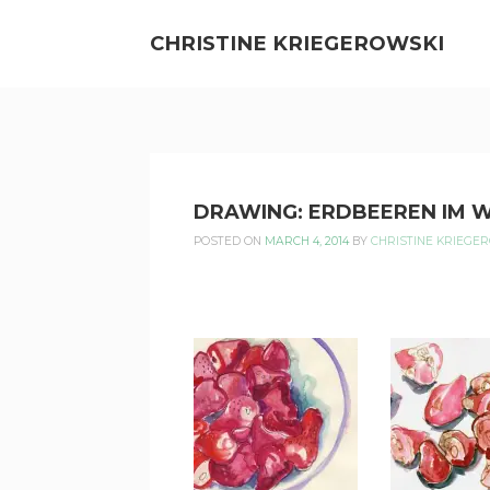
Skip
to
CHRISTINE KRIEGEROWSKI
content
CHRISTINE
DRAWING: ERDBEEREN IM 
KRIEGEROWSKI
POSTED ON
MARCH 4, 2014
BY
CHRISTINE KRIEGE