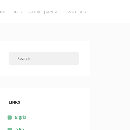
RIEN
INFO
CONTACT | KONTAKT
PORTFOLIO
Search
for:
LINKS
allgirls
io lux