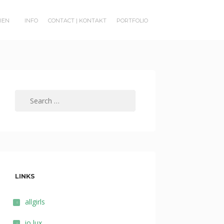
RIEN
INFO
CONTACT | KONTAKT
PORTFOLIO
Search
for:
LINKS
allgirls
io lux