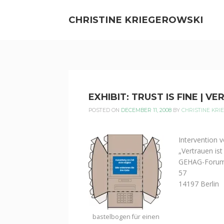
Skip
to
CHRISTINE KRIEGEROWSKI
content
CHRISTINE
EXHIBIT: TRUST IS FINE | V
KRIEGEROWSKI
POSTED ON
DECEMBER 11, 2008
BY
CHRISTINE KR
Intervention 
„Vertrauen is
GEHAG-Forum 
57
14197 Berlin
bastelbogen für einen