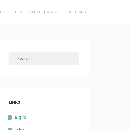
RIEN
INFO
CONTACT | KONTAKT
PORTFOLIO
Search
for:
LINKS
allgirls
io lux