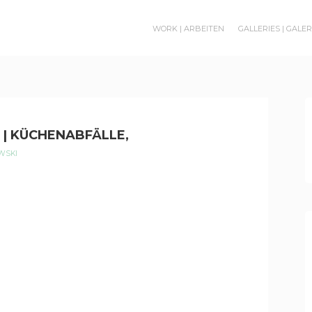
WORK | ARBEITEN
GALLERIES | GALE
 | KÜCHENABFÄLLE,
WSKI