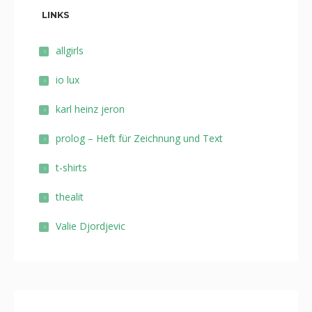
LINKS
allgirls
io lux
karl heinz jeron
prolog – Heft für Zeichnung und Text
t-shirts
thealit
Valie Djordjevic