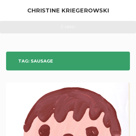
Skip
to
CHRISTINE KRIEGEROWSKI
content
CHRISTINE
HEADER
MENU
MENU
KRIEGEROWSKI
TAG:
SAUSAGE