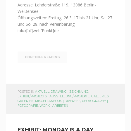
Adresse: Lehderstraße 119, 13086 Berlin-
Weißensee
Öffnungszeiten: Freitag, 26.3. 17 bis 21 Uhr, Sa. 27.
und So. 28. nach Vereinbarung:
iolux[at]web[Punkt]de
CONTINUE READING
POSTED IN
AKTUELL
,
DRAWING | ZEICHNUNG
,
EXHIBIT/PROJECTS | AUSSTELLUNG/PROJEKTE
,
GALLERIES |
GALERIEN
,
MISCELLANEOUS | DIVERSES
,
PHOTOGRAPHY |
FOTOGRAFIE
,
WORK | ARBEITEN
EXHIBIT: MONDAY IS A DAY