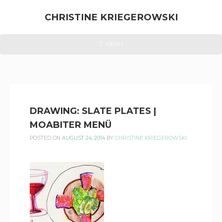
Skip
to
CHRISTINE KRIEGEROWSKI
content
CHRISTINE
HEADER
MENU
MENU
KRIEGEROWSKI
DRAWING: SLATE PLATES |
MOABITER MENÜ
POSTED ON
AUGUST 24, 2014
BY
CHRISTINE KRIEGEROWSKI