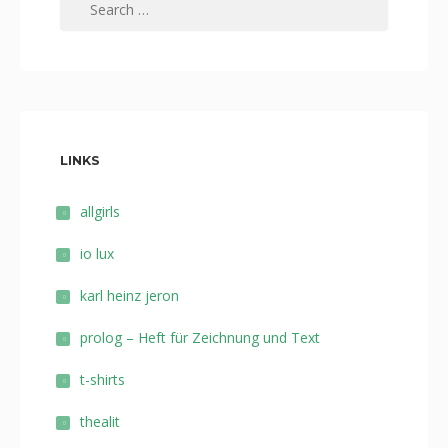
for:
LINKS
allgirls
io lux
karl heinz jeron
prolog – Heft für Zeichnung und Text
t-shirts
thealit