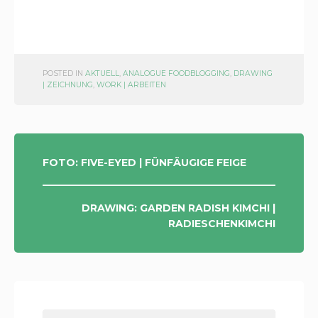
POSTED IN
AKTUELL
,
ANALOGUE FOODBLOGGING
,
DRAWING
| ZEICHNUNG
,
WORK | ARBEITEN
POST
FOTO: FIVE-EYED | FÜNFÄUGIGE FEIGE
NAVIGATION
DRAWING: GARDEN RADISH KIMCHI |
RADIESCHENKIMCHI
Search